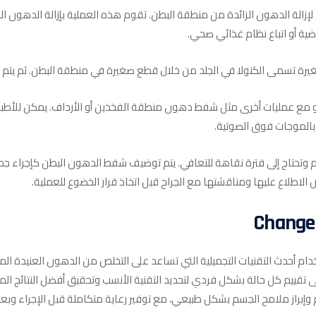
لة الدهون الزائدة من منطقة البطن. تقوم هذه العملية بإزالة الدهون الع
ضية أو اتباع نظام غذائي صحي.
 تسمى الكنولا في الجلد من خلال قطع صغيرة في منطقة البطن. ثم يتم ا
مع عمليات أخرى مثل شفط دهون منطقة الفخذين أو الأرداف. يمكن للأطباء
ة بالموجات فوق الصوتية.
 وتحتاج إلى فترة نقاهة للتعافي. يتم توضيف شفط الدهون البطن كإجراء ج
 الاطلاع عليها ومناقشتها مع الجراح قبل اتخاذ قرار الخضوع للعملية.
فط الدهون باستخدام أحدث التقنيات التجميلية التي تساعد على التخلص من الدهون الع
ى تقييم كل حالة بشكل فردي لتحديد التقنية الأنسب وتحقيق أفضل النتائج 
وإبراز ملامح الجسم بشكل طبيعي، مع توفير رعاية متكاملة قبل الإجراء وبع