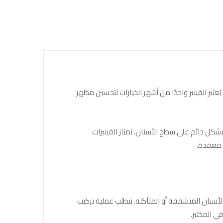
. يُعتبر الفينير واحدًا من أشهر الخيارات لتحسين مظهر
ة رقيقة من المواد المقواة مثل الخزف السيراميكي أو مركبات الراتين (Resin Composite)، وتُلصق بشكل دائم على سطح الأسنان. تمتاز الفينيرات
ة معقدة.
لأسنان المتشققة أو المتآكلة. تتطلب عملية تركيب
في المختبر.