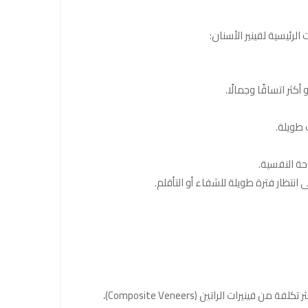
لرئيسية لفينير الأسنان:
ثر اتساقًا وجمالًا.
 طويلة.
حة النفسية.
انتظار فترة طويلة للشفاء أو التأقلم.
يمكن أن يؤثر نوع المواد المستخدمة في صنع فينير الأسنان على سعره. عادةً ما تكون فينيرات الخزف (Ceramic Veneers) أكثر تكلفة من فينيرات الراتين (Composite Veneers)،