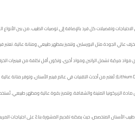
 الاحتياجات وتفضيلات كل فرد بالإضافة إلى توصيات الطبيب. من بين الأنواع الش
Ceramic Veneer): تُصنع من الخزف عالي الجودة مثل البورسلين، وتتميز بمظهر طبيعي ومتانة عالية
اتين (Composite Veneers): تُصنع من مواد مركبة تشمل الراتين ومواد أخرى، وتكون أقل تكلفة 
فينيرات البورسلين المقوى (Lithium Disilicate Veneers): تُعتبر من أحدث التقنيات في عالم فينير ا
كونيا (Zirconia Veneers): تُصنع من مادة الزيركونيا المتينة والشفافة، وتتميز بقوة عالية ومظهر 
 طبيب الأسنان المتخصص، حيث يمكنه تقديم المشورة بناءً على احتياجات المريض 