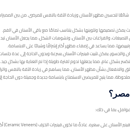
ًا شائعًا لتحسين مظهر الأسنان وزيادة الثقة بالنفس للمرضى. من بين المميزات ا
 حيث يمكن تصميمها وتلوينها بشكل يتناسب تمامًا مع باقي الأسنان في الفم.
لتصبغات، والفراغات بين الأسنان، وتشوهات الشكل، مما يجعل الأسنان تبدو أك
تبييضها، مما يساعد في إضفاء مظهر أكثر إشراقًا وشبابًا على الابتسامة.
ان والجسور، يمكن تثبيت فينيرات الأسنان بسرعة وبدون الحاجة إلى عدة جلسات
لتكسر بشكل عام، مما يجعلها تدوم لفترة طويلة إذا تم العناية بها بشكل جيد.
لق والانفعال بشأن مظهر الأسنان، مما يساهم في زيادة الثقة بالنفس والرا
لحوظة، مما يتيح للمريضين الاستمتاع بابتسامة جديدة وجميلة دون الحاجة إلى 
 مصر؟
عوامل، بما في ذلك: