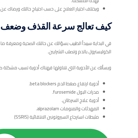
لهذه المشكلة.
ويختلف اختيار العلاج على حسب احتياج حالتك ورضاك عن ت
كيف تعالج سرعة القذف وضعف ا
في البداية سيبدأ الطبيب بسؤالك عن حالتك الصحية ومعرفة ما
الكوليسترول بالدم وتصلب الشرايين.
ويسألك عن الأدوية التي تتناولها فهناك أدوية تسبب مشكلة
أدوية ارتفاع ضغط الدم beta blockers.
مدرات البول furosemide.
أدوية علاج السرطان.
المهدئات والمنومات alprazolam.
مثبطات استرجاع السيروتونين الانتقائية (SSRIS)