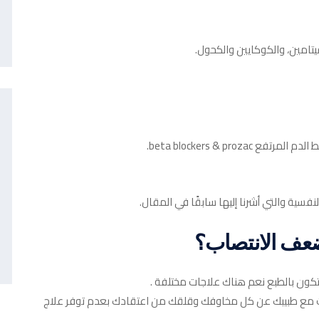
تامين، والكوكايين والكحول.
beta blockers & pr.
سية والتي أشرنا إليها سابقًا في المقال.
عف الانتصاب؟
تكون بالطبع نعم هناك علاجات مختلفة .
دث مع طبيبك عن كل مخاوفك وقلقك من اعتقادك بعدم توفر علاج