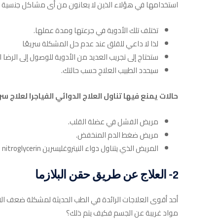
استخدامها في هؤلاء الذين لا يعانون من أى مشاكل جنسية فإنه
تختلف تلك الأدوية في جرعتها ومدة عملها.​
لذا لا داعي للقلق عند عدم حل المشكلة سريعًا
ستحتاج إلى تجريب العديد من الأدوية للوصول إلى الرض
سيحدد الطبيب العلاج حسب حالتك.
حالات يمنع فيها تناول العلاج الدوائي الفياجرا لعلاج 
مريض الفشل في عضلة القلب.
مريض ضغط الدم المنخفض.​
المريض الذي يتناول دواء النيتروغليسرين nitroglycerin لعلاج جلطات القلب.
2- العلاج عن طريق حقن البلازما
أحد أقوى العلاجات الرائدة في الطب الحديثة لمشكلة ضعف الا
مواد غريبة عن الجسم فكيف يتم ذلك؟