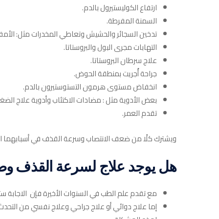
ارتفاع الكوليستيرول بالدم.
السمنة المفرطة.
تدخين السجائر والحشيش وتعاطي المخدرات مثل: الأمفي
التهابات مجرى البول والبروستاتا.
علاج سرطان البروستاتا.
جراحة أُجريت بمنطقة الحوض.
انخفاض مستوى هرمون التستوستيرون بالدم.
بعض الأدوية مثل : مضادات الاكتئاب وأدوية علاج الضغط الدم المرتفع ozac
تقدم العمر.
ويشترك كلًا من ضعف الانتصاب وسرعة القذف في أسبابهما النف
هل يوجد علاج لسرعة القذف وض
مع تقدم علم الطب في السنوات الأخيرة فإن الاجابة س
إما علاج دوائي أو علاج جراحي وعلاج نفسي من التح