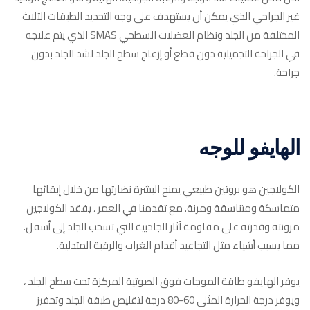
غير الجراحي الذي يمكن أن يستهدف على وجه التحديد الطبقات الثلاث
المختلفة من الجلد ونظام العضلات السطحي SMAS الذي يتم علاجه
في الجراحة التجميلية دون قطع أو إزعاج سطح الجلد لشد الجلد بدون
جراحة.
الهايفو للوجه
الكولاجين هو بروتين طبيعي يمنح البشرة نضارتها من خلال إبقائها
متماسكة ومتناسقة ومرنة. مع تقدمنا ​​في العمر ، يفقد الكولاجين
مرونته وقدرته على مقاومة آثار الجاذبية التي تسحب الجلد إلى أسفل.
مما يسبب أشياء مثل التجاعيد أقدام الغراب والرقبة المتدلية.
يوفر الهايفو طاقة الموجات فوق الصوتية المركزة تحت سطح الجلد ،
ويوفر درجة الحرارة المثلى 60-80 درجة لتقليص طبقة الجلد وتحفيز