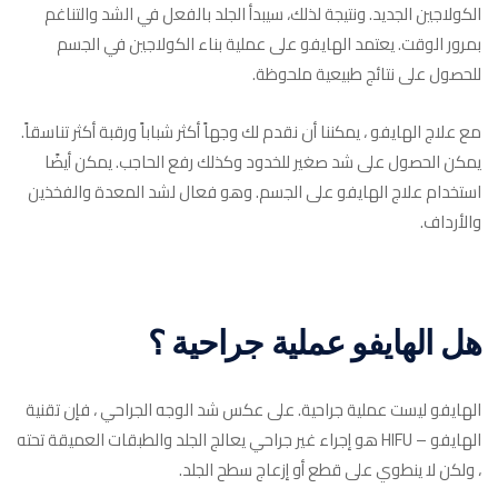
الكولاجين الجديد. ونتيجة لذلك، سيبدأ الجلد بالفعل في الشد والتناغم
بمرور الوقت. يعتمد الهايفو على عملية بناء الكولاجين في الجسم
للحصول على نتائج طبيعية ملحوظة.
مع علاج الهايفو ، يمكننا أن نقدم لك وجهاً أكثر شباباً ورقبة أكثر تناسقاً.
يمكن الحصول على شد صغير للخدود وكذلك رفع الحاجب. يمكن أيضًا
استخدام علاج الهايفو على الجسم. وهو فعال لشد المعدة والفخذين
والأرداف.
هل الهايفو عملية جراحية ؟
الهايفو ليست عملية جراحية. على عكس شد الوجه الجراحي ، فإن تقنية
الهايفو – HIFU هو إجراء غير جراحي يعالج الجلد والطبقات العميقة تحته
، ولكن لا ينطوي على قطع أو إزعاج سطح الجلد.