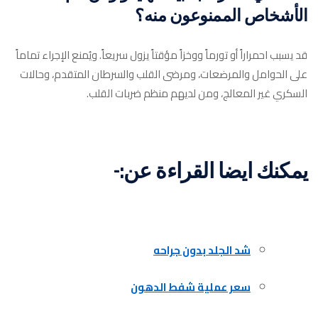
الأشخاص الممنوعون منه؟
قد يسبب احمراراً أو تورماً ووخزاً مؤقتاً يزول سريعاً. ويُمنع الإجراء تماماً
على الحوامل والمرضعات، ومرضى القلب والسرطان المتقدم، وحالات
السكري غير المعالج، ومن لديهم منظم ضربات القلب.
يمكنك ايضا القراءة عن:-
شد الجلد بدون جراحه
سعر عملية شفط الدهون