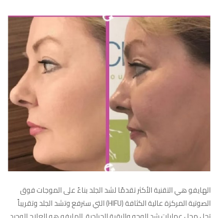
الهايفو هي التقنية الأكثر تقدمًا لشد الجلد بناءً على الموجات فوق
الصوتية المركزة عالية الكثافة (HIFU) التي سترفع وتشد الجلد وتقريباً
تحل محل عمليات شد الوجه والرقبة الجراحية. الهايفو هو العلاج الوحيد